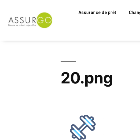
Assurance de prêt
Chang
20.png