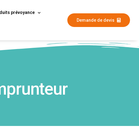
duits prévoyance
Demande de devis
mprunteur