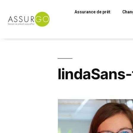
Assurance de prêt
Chang
lindaSans-